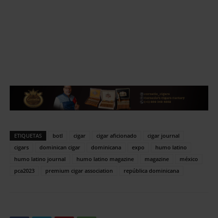
ETIQUETAS
botl
cigar
cigar aficionado
cigar journal
cigars
dominican cigar
dominicana
expo
humo latino
humo latino journal
humo latino magazine
magazine
méxico
pca2023
premium cigar association
república dominicana