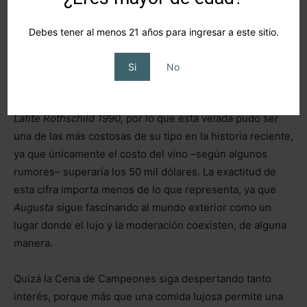
espectáculo. La tarea, simplemente, consiste en ser un
buen anfitrión, y las elecciones de Rory sugieren que lo
Debes tener al menos 21 años para ingresar a este sitio.
entendió perfectamente.
Si
No
En cuanto al vino, rápidamente se convirtió en parte de la
historia. Reportes consignaron que se sirvió un
Château
Lafite Rothschild 1990,
por lo que esta velada pudo ser
una de las más costosas de su tipo en la historia reciente,
ya que únicamente el costo del vino –según algunos
rumores– superaría los 50 mil dólares. La exactitud de
esta cifra importa menos de lo que representa, ya que
Augusta
sigue fascinando al mundo exterior como un
lugar donde el lujo y la moderación coexisten, de alguna
manera.
Quizá la Cena de Campeones siga despertando tanto
interés, porque más que una comida lujosa permite una