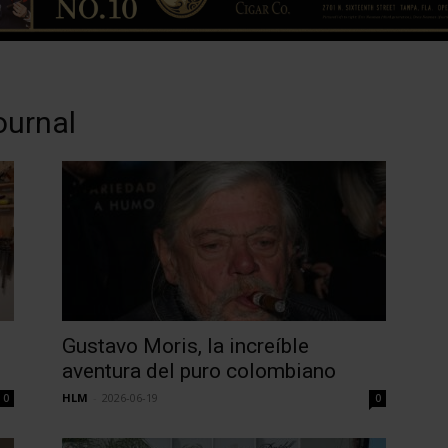
ournal
Gustavo Moris, la increíble
aventura del puro colombiano
HLM
-
2026-06-19
0
0