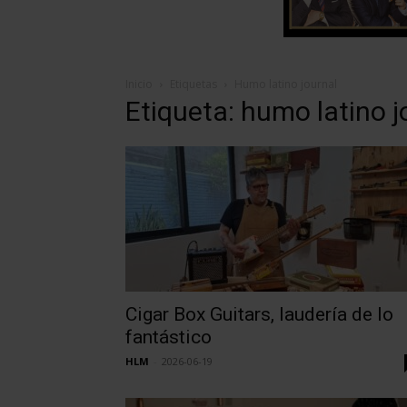
Inicio
Etiquetas
Humo latino journal
Etiqueta: humo latino j
Cigar Box Guitars, laudería de lo
fantástico
HLM
-
2026-06-19