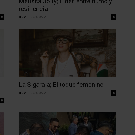
Melissa Jolly; Líder, entre humo y
resiliencia
HLM
-
2026-05-20
0
0
La Sigaraia; El toque femenino
HLM
-
2026-05-20
0
0