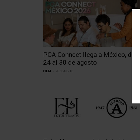
PCA Connect llega a México, del
24 al 30 de agosto
HLM
-
2026-06-16