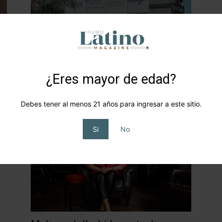
¿Eres mayor de edad?
Entre Humos San Patricio, un
flagship lounge de lujo caribeño
Debes tener al menos 21 años para ingresar a este sitio.
HLM
-
2026-06-15
0
0
Si
No