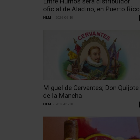
Entre Humos será distribuidor
oficial de Aladino, en Puerto Rico
HLM
-
2026-06-10
Miguel de Cervantes; Don Quijote
de la Mancha
HLM
-
2026-05-20