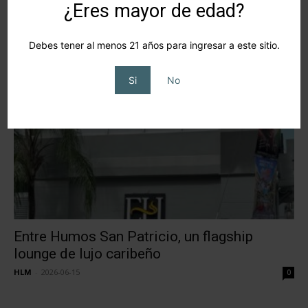
¿Eres mayor de edad?
PCA Connect llega a México, del 24 al 30 de
agosto
Debes tener al menos 21 años para ingresar a este sitio.
HLM
-
2026-06-16
0
Si
No
Entre Humos San Patricio, un flagship
lounge de lujo caribeño
HLM
-
2026-06-15
0