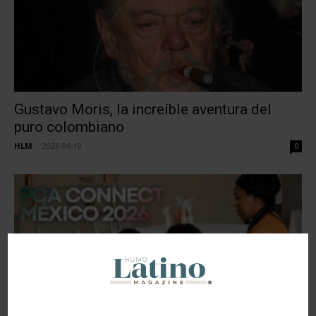
Gustavo Moris, la increíble aventura del
puro colombiano
HLM
-
2026-06-19
0