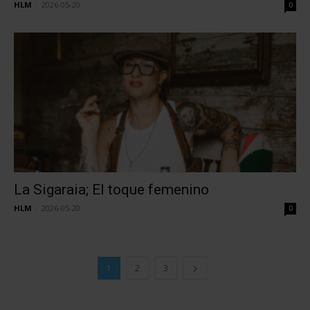
HLM
-
2026-05-20
0
La Sigaraia; El toque femenino
HLM
-
2026-05-20
0
1
2
3