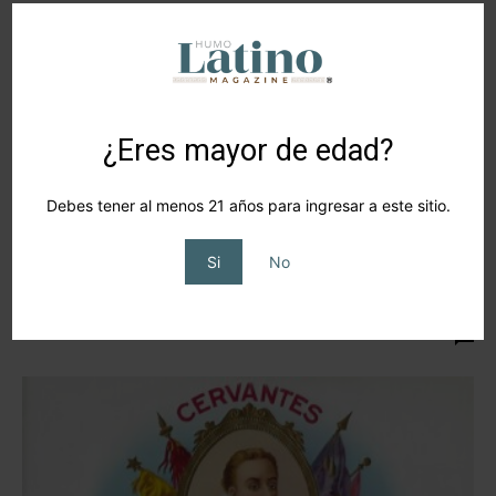
¿Eres mayor de edad?
Debes tener al menos 21 años para ingresar a este sitio.
Si
No
Melissa Jolly; Líder, entre humo y
resiliencia
HLM
-
2026-05-20
0