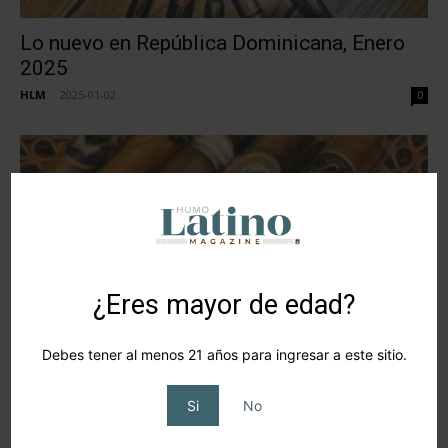
Lo nuevo en República Dominicana, Enero
2025
HLM
-
2025-01-02
0
¿Eres mayor de edad?
Debes tener al menos 21 años para ingresar a este sitio.
Lo nuevo en República Dominicana,
Diciembre 2024
Si
No
HLM
-
2024-12-01
0