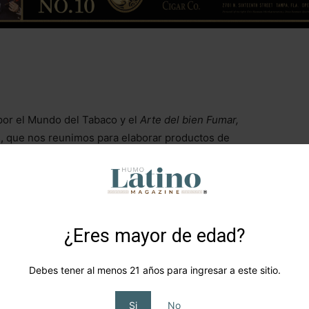
or el Mundo del Tabaco y el
Arte del bien Fumar,
, que nos reunimos para elaborar productos de
ntos y experiencias con otros fumadores y lectores
¿Eres mayor de edad?
mo misión difundir información, conocimiento,
ravés de entrevistas, noticias y artículos de calidad
Debes tener al menos 21 años para ingresar a este sitio.
 de elaboración y comercialización.
Si
No