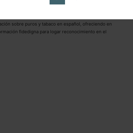
gación sobre puros y tabaco en español, ofreciendo en
ormación fidedigna para logar reconocimiento en el