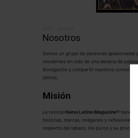
Inicio
Nosotros
Nosotros
Somos un grupo de personas apasionadas p
residentes en más de una decena de países
divulgación y compartir nuestros conocimie
latinos.
Misión
La revista
Humo Latino Magazine®️
tiene co
historias, marcas, imágenes y reflexiones a t
respecto del tabaco, los puros y su proceso