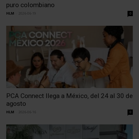
puro colombiano
HLM
-
2026-06-19
0
PCA Connect llega a México, del 24 al 30 de
agosto
HLM
-
2026-06-16
0