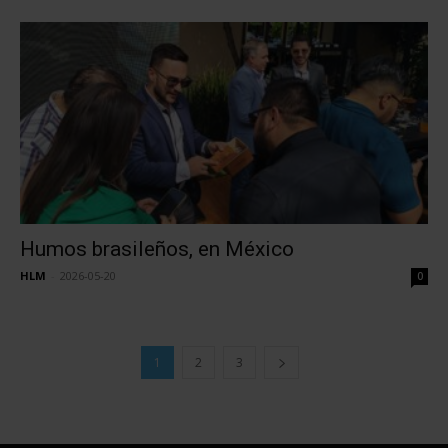
Humos brasileños, en México
HLM
-
2026-05-20
0
1
2
3