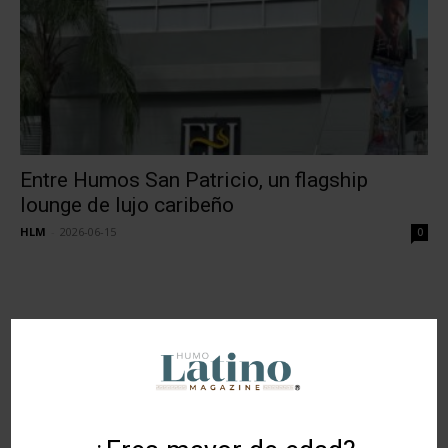
Entre Humos San Patricio, un flagship
lounge de lujo caribeño
HLM
-
2026-06-15
0