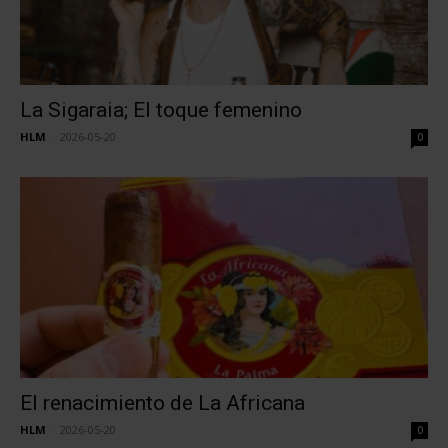
La Sigaraia; El toque femenino
HLM
-
2026-05-20
0
El renacimiento de La Africana
HLM
-
2026-05-20
0