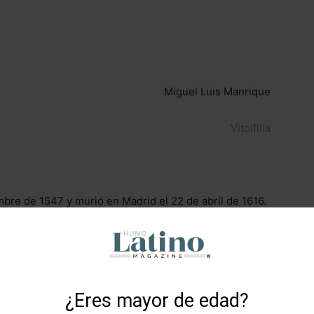
Miguel Luis Manrique
Vitolfilia
bre de 1547 y murió en Madrid el 22 de abril de 1616.
do español, famoso por su novela satírica
Don Quijote
605 y 1615.
la primera novela moderna, debido a su innovadora
e los personajes y la exploración de la ilusión frente a
¿Eres mayor de edad?