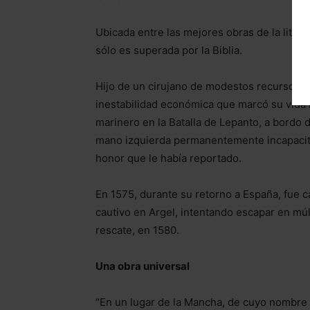
Ubicada entre las mejores obras de la litera
sólo es superada por la Biblia.
Hijo de un cirujano de modestos recursos,
inestabilidad económica que marcó su vida 
marinero en la Batalla de Lepanto, a bordo 
mano izquierda permanentemente incapacitada
honor que le había reportado.
En 1575, durante su retorno a España, fue 
cautivo en Argel, intentando escapar en múl
rescate, en 1580.
Una obra universal
“En un lugar de la Mancha, de cuyo nombre