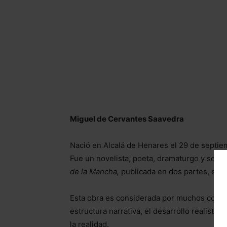
Miguel de Cervantes Saavedra
Nació en Alcalá de Henares el 29 de septiem
Fue un novelista, poeta, dramaturgo y solda
de la Mancha,
publicada en dos partes, en 1
Esta obra es considerada por muchos como 
estructura narrativa, el desarrollo realista d
la realidad.