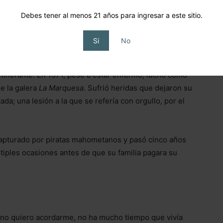
Debes tener al menos 21 años para ingresar a este sitio.
tura universal, su cantidad de ediciones y traducciones
Si
No
 Cervantes se enfrentó desde muy temprano a la
itinerante. En 1571, pese a estar enfermo, luchó como
de la galera
La Marquesa
. Sufrió heridas que dejaron su
; una lesión a la que se refería con orgullo, por el
capturado por piratas mahometanos y pasó cinco años
tiples ocasiones antes de que su familia pagara su
 no quiero acordarme, no ha mucho tiempo que vivía