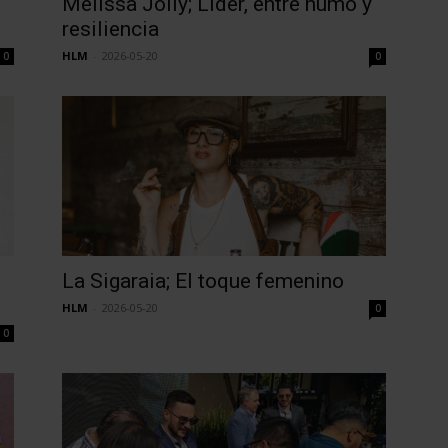
Melissa Jolly; Líder, entre humo y
resiliencia
HLM
-
2026-05-20
0
0
La Sigaraia; El toque femenino
HLM
-
2026-05-20
0
0