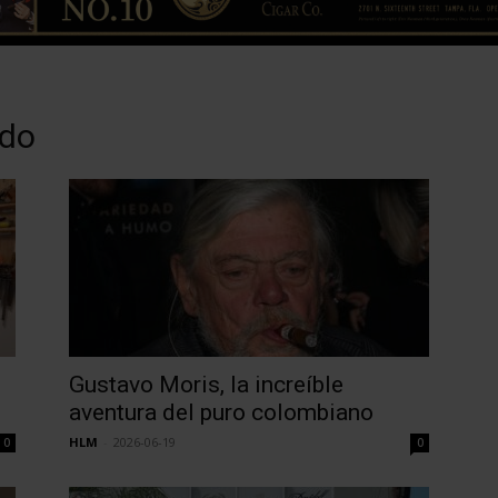
ado
Gustavo Moris, la increíble
aventura del puro colombiano
HLM
-
2026-06-19
0
0