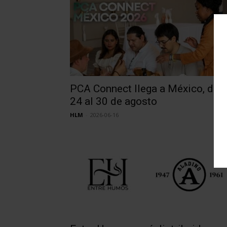
PCA Connect llega a México, del
24 al 30 de agosto
HLM
-
2026-06-16