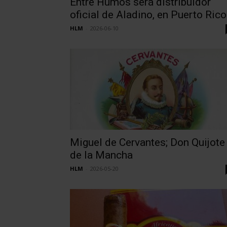
Entre Humos será distribuidor
oficial de Aladino, en Puerto Rico
HLM
-
2026-06-10
Miguel de Cervantes; Don Quijote
de la Mancha
HLM
-
2026-05-20