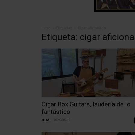
Inicio
Etiquetas
Cigar aficionado
Etiqueta: cigar aficion
Cigar Box Guitars, laudería de lo
fantástico
HLM
-
2026-06-19