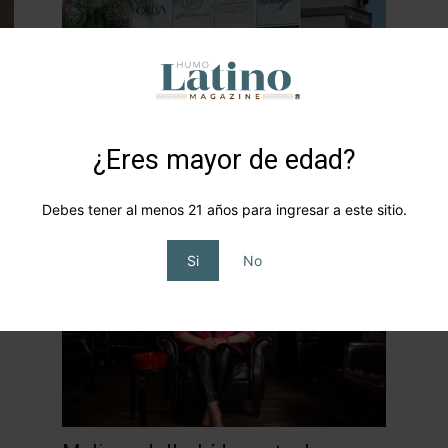
¿Eres mayor de edad?
Entre Humos San Patricio, un
flagship lounge de lujo caribeño
Debes tener al menos 21 años para ingresar a este sitio.
HLM
-
2026-06-15
0
0
Si
No