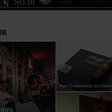
UB
Puro Dominicano, por David
garro