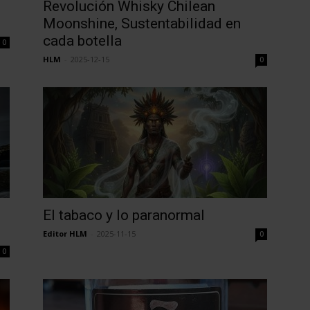
Revolución Whisky Chilean
Moonshine, Sustentabilidad en
cada botella
0
HLM
-
2025-12-15
0
El tabaco y lo paranormal
Editor HLM
-
2025-11-15
0
0