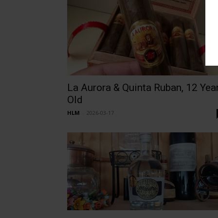
La Aurora & Quinta Ruban, 12 Yea
Old
HLM
-
2026-03-17