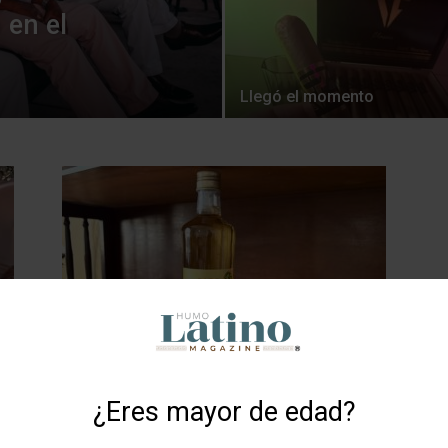
 en el
Llegó el momento
Cachaça, el alma de Brasil
HLM
-
2026-03-17
0
¿Eres mayor de edad?
0