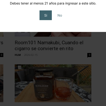
Debes tener al menos 21 años para ingresar a este sitio.
Si
No
rs
Room101 Namakubi, Cuando el
cigarro se convierte en rito
HLM
-
2026-02-15
0
0