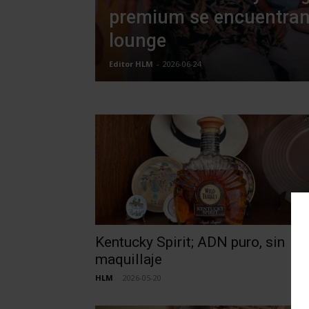
premium se encuentran
lounge
Editor HLM
-
2026-06-24
Kentucky Spirit; ADN puro, sin
maquillaje
HLM
-
2026-05-20