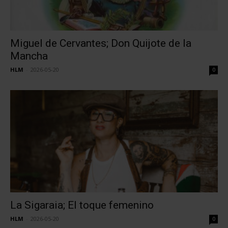
Miguel de Cervantes; Don Quijote de la
Mancha
HLM
-
2026-05-20
0
La Sigaraia; El toque femenino
HLM
-
2026-05-20
0