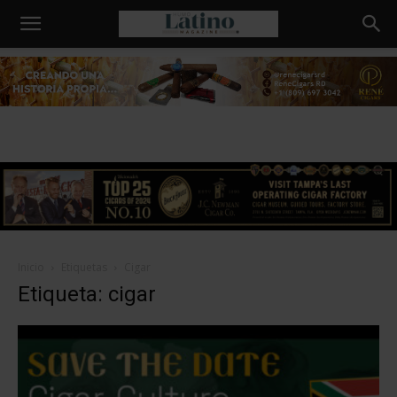
Humo
Latino
Inicio
Etiquetas
Cigar
Etiqueta: cigar