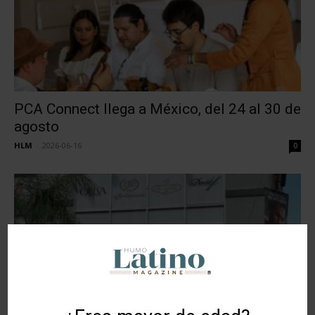
PCA Connect llega a México, del 24 al 30 de
agosto
HLM
-
2026-06-16
0