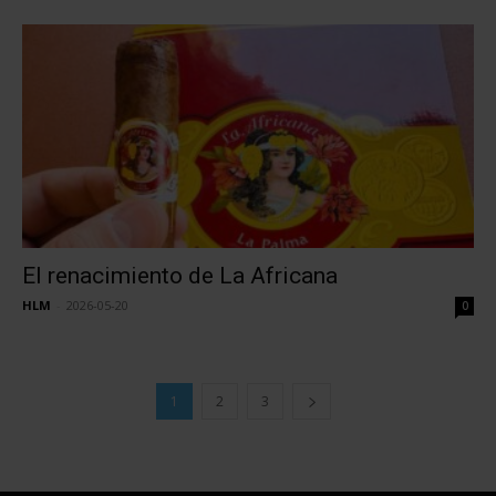
El renacimiento de La Africana
HLM
-
2026-05-20
0
1
2
3