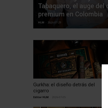
Tabaquero, el auge del 
premium en Colombia
HLM
-
2026-07-29
Gurkha: el diseño detrás del
cigarro
Editor HLM
-
2026-07-05