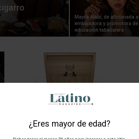
cigarro
Mayra Alabi, de aficionada a
embajadora y promotora de 
educación tabacalera
LB Cigars: Sara-Jane, 30-30 y 056
Editor HLM
-
2026-07-04
0
¿Eres mayor de edad?
0