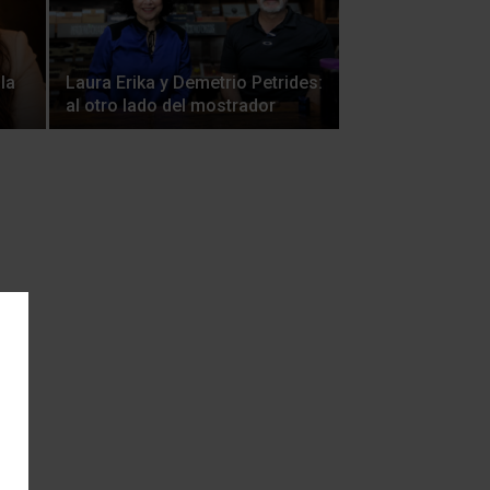
la
Laura Erika y Demetrio Petrides:
al otro lado del mostrador