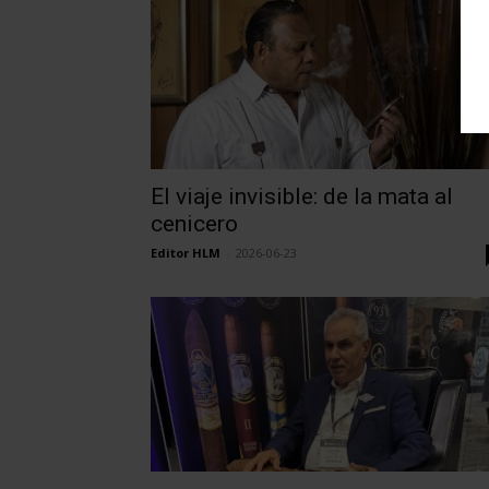
El viaje invisible: de la mata al
cenicero
Editor HLM
-
2026-06-23