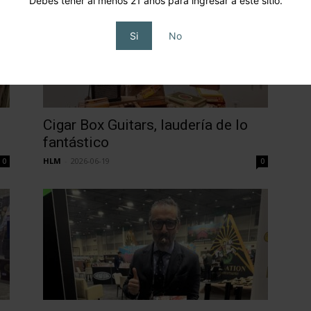
Debes tener al menos 21 años para ingresar a este sitio.
Si
No
Cigar Box Guitars, laudería de lo
fantástico
HLM
-
2026-06-19
0
0