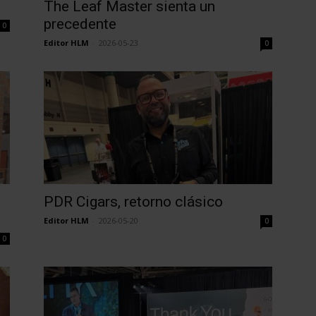
The Leaf Master sienta un
precedente
0
Editor HLM
-
2026-05-23
0
PDR Cigars, retorno clásico
Editor HLM
-
2026-05-20
0
0