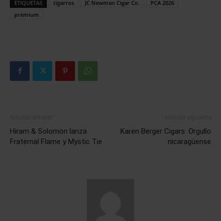
ETIQUETAS
cigarros
JC Newman Cigar Co.
PCA 2026
premium
Artículo anterior
Artículo siguiente
Hiram & Solomon lanza
Karen Berger Cigars: Orgullo
Fraternal Flame y Mystic Tie
nicaragüense