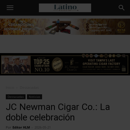
Humo
Latino
Inicio
Destacadas
Destacadas
Noticias
JC Newman Cigar Co.: La
doble celebración
Por
Editor HLM
-
2026-05-21