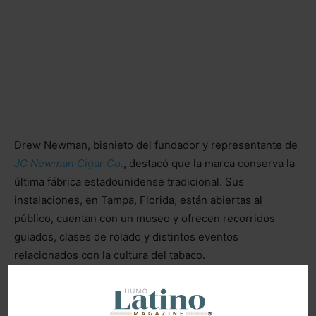
Drew Newman, bisnieto del fundador y representante de
JC Newman Cigar Co.
, destacó que la marca conserva la
última fábrica estadounidense tradicional. Sus
instalaciones, en Tampa, Florida, están abiertas al
público, cuentan con un museo y ofrecen recorridos
guiados, clases de rolado y distintos eventos
relacionados con la cultura del tabaco.
Este año, la empresa participa oficialmente en el
programa
America 250,
y todos los cigarros rolados a