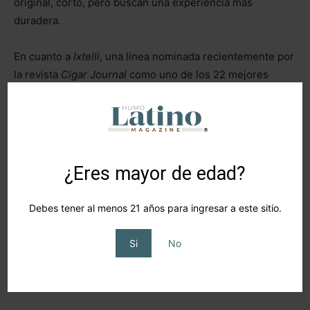
original, corto, pero buscan una experiencia más
duradera.
En cuanto a
Ixtelli
, una línea nominada recientemente por
la revista
Cigar Journal
como uno de los 22 mejores
cigarros de 2025, ahora se presentó en formato Robusto,
de 5 pulgadas, cepo 50. Se trata del primer puro
totalmente nicaragüense de la marca, con capa
Habano
Criollo Jalapa.
¿Eres mayor de edad?
Karen seguirá enfocada en la innovación y el desarrollo
de nuevas colaboraciones, para mantener una presencia
Debes tener al menos 21 años para ingresar a este sitio.
relevante en la industria.
Si
No