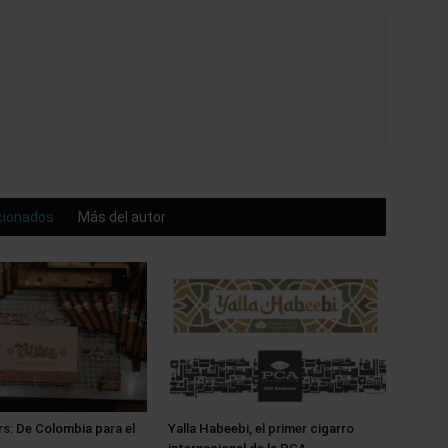
acionados
Más del autor
rs: De Colombia para el
Yalla Habeebi, el primer cigarro