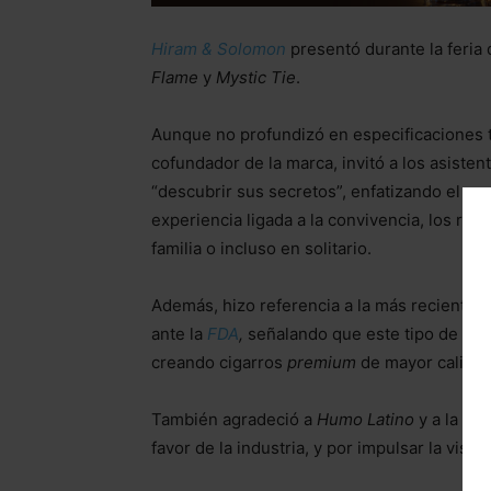
Hiram & Solomon
presentó durante la feria 
Flame
y
Mystic Tie
.
Aunque no profundizó en especificaciones t
cofundador de la marca, invitó a los asiste
“descubrir sus secretos”, enfatizando el as
experiencia ligada a la convivencia, los r
familia o incluso en solitario.
Además, hizo referencia a la más reciente vi
ante la
FDA
,
señalando que este tipo de ava
creando cigarros
premium
de mayor calidad,
También agradeció a
Humo Latino
y a la
Pre
favor de la industria, y por impulsar la vis