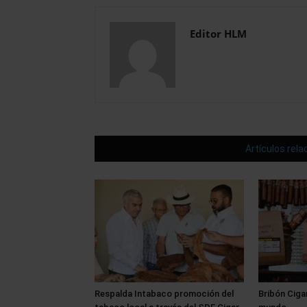
Editor HLM
Artículos rel
Respalda Intabaco promoción del
Bribón Ciga