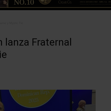
ame y Mystic Tie
lanza Fraternal
ie